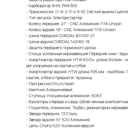
- Карбюратор SHXL PWK36S
- Трансмиссия: (1-N-2-3-4-5-6) (легкий выжим сцепл
- Тип запуска: Электростартер
- Колесо переднее: 21" - CNC Алюминий 7116 Unison
- Колесо заднее: 18"- CNC Алюминий 7116 Unison
- Шина передняя CORDIAL 80/100-21
- Шина задняя CORDIAL 140/80-18
- Защита переднего тормозного диска
- Спицы усиленные нержавеющие Передние 4мм / Зад
- Амортизатор передний: HTW 60/54. длина 940мм - 
регулируемая на сжатие и отбой
- Амортизатор задний: HTW длина 395 мм - ход95мм, 
сжатие, отбой и преднатяг пружины
- Прогрессия Отсутствует
- Маятник Алюминиевый
- Ступицы Улучшенный алюминий, 6063
- Буксаторы спереди и сзади (облегченные композитны
- Глушитель: Алюминий, Труба с резонатором нержаве
- Звезда передняя: 13 Сталь
- Звезда задняя: 51-520 Алюминий
- Цепь: Choho 520 Усиленная версия