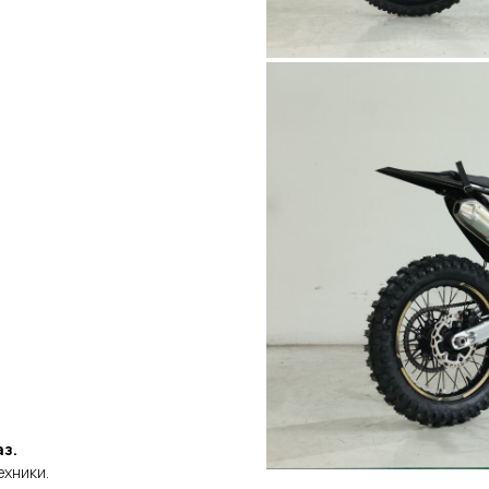
аз.
ехники.