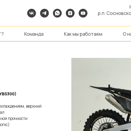
р.п. Сосновско
"?
Команда
Как мы работаем
О н
YBS300)
 охлаждением, верхний
вал
нной прочности
onic)