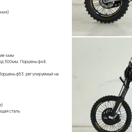
ения)
ние 4мм
ход 300мм, Поршень ф48,
Поршень ф53, регулируемый на
е)
ющая сталь