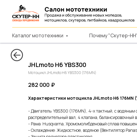
Каталог мототехники
Почему "Скутер-НН
JHLmoto H6 YBS300
Мотоцикл JHLmoto H6 YBS300 (176MN)
282 000
₽
Характеристики мотоцикла JHLmoto H6 176MN (
- Двигатель: YBS300 (176MN), 4-х тактный, с водяным
распределительный вал, 4 клапана, балансировочный 
- Рама: Husqvarna, Хромомолибденовый сплав повыше
- Охлаждение: Жидкостное, водяное (Вентилятор Panas
- Защита радиатора пластиковая.