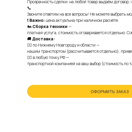
Прозрачность сделки: на любой товар выдаём договор, 
📞
Звоните ответим на все вопросы! Не можете выбрать 
❗️
Важно:
цена актуальна при наличном расчёте.
🏍
Сборка техники
—
платная услуга, стоимость оговаривается отдельно. С
🚚
Доставка:
👉🏻 по Нижнему Новгороду и области —
нашим транспортом (рассчитывается отдельно), приве
👉🏻 в любую точку РФ —
транспортной компанией на ваш выбор (стоимость по т
ОФОРМИТЬ ЗАКАЗ