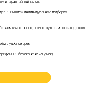
чек и гарантийный талон.
модель? Вышлем индивидуальную подборку.
обираем качественно, по инструкциям производителя.
зём в удобное время;
арифам ТК, без скрытых наценок).