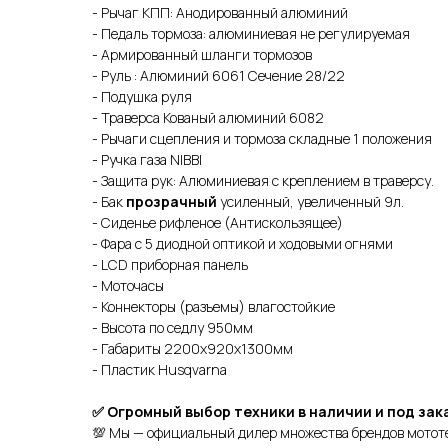
- Рычаг КПП: Анодированный алюминий
- Педаль тормоза: алюминиевая не регулируемая
- Армированный шланги тормозов
- Руль : Алюминий 6061 Сечение 28/22
- Подушка руля
- Траверса Кованый алюминий 6082
- Рычаги сцепления и тормоза складные 1 положения
- Ручка газа NIBBI
- Защита рук: Алюминиевая с креплением в траверсу.
- Бак
прозрачный
усиленный, увеличенный 9л.
- Сиденье рифленое (Антискользящее)
- Фара с 5 диодной оптикой и ходовыми огнями
- LCD приборная панель
- Моточасы
- Коннекторы (разъемы) влагостойкие
- Высота по седлу 950мм
- Габариты 2200х920х1300мм
- Пластик Husqvarna
✅ Огромный выбор техники в наличии и под зак
💯 Мы — официальный дилер множества брендов мотот