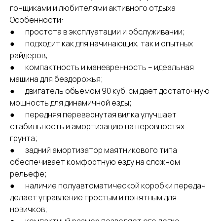
гонщиками и любителями активного отдыха
Особенности:
● простота в эксплуатации и обслуживании;
● подходит как для начинающих, так и опытных
райдеров;
● компактность и маневренность – идеальная
машина для бездорожья;
● двигатель объемом 90 куб. см дает достаточную
мощность для динамичной езды;
● передняя перевернутая вилка улучшает
стабильность и амортизацию на неровностях
грунта;
● задний амортизатор маятникового типа
обеспечивает комфортную езду на сложном
рельефе;
● наличие полуавтоматической коробки передач
делает управление простым и понятным для
новичков;
● компактный размер позволяет его легко