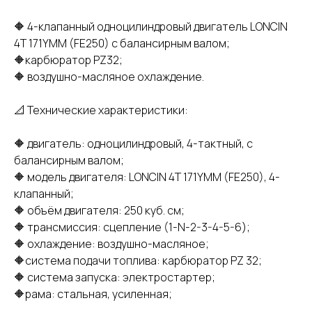
🔶 4-клапанный одноцилиндровый двигатель LONCIN
4Т 171YMM (FE250) с балансирным валом;
🔶карбюратор PZ32;
🔶 воздушно-масляное охлаждение.
📐 Технические характеристики:
🔶 двигатель: одноцилиндровый, 4-тактный, с
балансирным валом;
🔶 модель двигателя: LONCIN 4Т 171YMM (FE250), 4-
клапанный;
🔶 объём двигателя: 250 куб. см;
🔶 трансмиссия: сцепление (1-N-2-3-4-5-6);
🔶 охлаждение: воздушно-масляное;
🔶система подачи топлива: карбюратор PZ 32;
🔶 система запуска: электростартер;
🔶рама: стальная, усиленная;