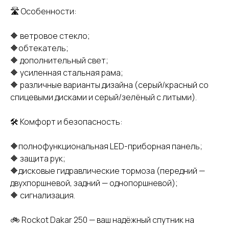
🛣 Особенности:
🔶 ветровое стекло;
🔶обтекатель;
🔶 дополнительный свет;
🔶 усиленная стальная рама;
🔶 различные варианты дизайна (серый/красный со
спицевыми дисками и серый/зелёный с литыми).
🛠 Комфорт и безопасность:
🔶полнофункциональная LED-приборная панель;
🔶 защита рук;
🔶дисковые гидравлические тормоза (передний —
двухпоршневой, задний — однопоршневой);
🔶 сигнализация.
🚲 Rockot Dakar 250 — ваш надёжный спутник на