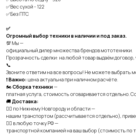
✅Вес сухой - 122
✅Без ПТС
✅
Огромный выбор техники в наличии и под заказ.
💯 Мы —
официальный дилер множества брендов мототехники.
Прозрачность сделки: на любой товар выдаём договор, 
📞
Звоните ответим на все вопросы! Не можете выбрать 
❗️
Важно:
цена актуальна при наличном расчёте.
🏍
Сборка техники
—
платная услуга, стоимость оговаривается отдельно. С
🚚
Доставка:
👉🏻 по Нижнему Новгороду и области —
нашим транспортом (рассчитывается отдельно), приве
👉🏻 в любую точку РФ —
транспортной компанией на ваш выбор (стоимость по т