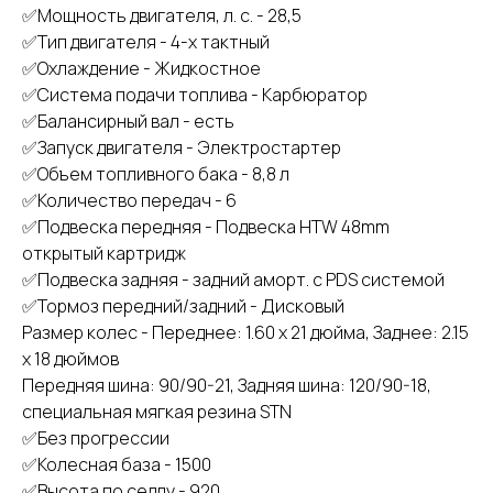
✅Мощность двигателя, л. с. - 28,5
✅Тип двигателя - 4-х тактный
✅Охлаждение - Жидкостное
✅Система подачи топлива - Карбюратор
✅Балансирный вал - есть
✅Запуск двигателя - Электростартер
✅Объем топливного бака - 8,8 л
✅Количество передач - 6
✅Подвеска передняя - Подвеска НТW 48mm
открытый картридж
✅Подвеска задняя - задний аморт. с РDS системой
✅Тормоз передний/задний - Дисковый
Размер колес - Переднее: 1.60 x 21 дюйма, Заднее: 2.15
x 18 дюймов
Передняя шина: 90/90-21, Задняя шина: 120/90-18,
специальная мягкая резина STN
✅Без прогрессии
✅Колесная база - 1500
✅Высота по седлу - 920