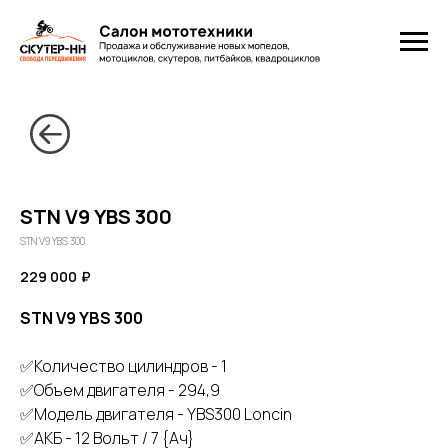
STN V9 YBS 300
STN V9 YBS 300
229 000
₽
STN V9 YBS 300
✅Количество цилиндров - 1
✅Объем двигателя - 294,9
✅Модель двигателя - YВS300 Lоnсin
✅АКБ - 12 Вольт / 7 {Ач}